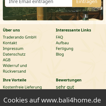
Eintragen
Über uns
Interessante Links
Traderando GmbH
FAQ
Kontakt
Aufbau
Impressum
Fertigung
Datenschutz
Blog
AGB
Widerruf und
Rückversand
Ihre Vorteile
Bewertungen
sehr gut
Kostenfreie Lieferung
Selbstabholer Rabatte
Cookies auf www.bali4home.de
14 Tage Rückgaberecht
Ratenzahlung möglich