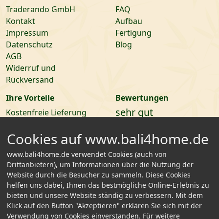
Traderando GmbH
FAQ
Kontakt
Aufbau
Impressum
Fertigung
Datenschutz
Blog
AGB
Widerruf und
Rückversand
Ihre Vorteile
Bewertungen
sehr gut
Kostenfreie Lieferung
Selbstabholer Rabatte
Cookies auf www.bali4home.de
14 Tage Rückgaberecht
Ratenzahlung möglich
www.bali4home.de verwendet Cookies (auch von
4.9
/5 aus
11
Bewertungen
Nachhaltige
Drittanbietern), um Informationen über die Nutzung der
Anbaugebiete
Website durch die Besucher zu sammeln. Diese Cookies
helfen uns dabei, Ihnen das bestmögliche Online-Erlebnis zu
Kundenservice
bieten und unsere Website ständig zu verbessern. Mit dem
+49 345 / 213 898 98
Klick auf den Button "Akzeptieren" erklären Sie sich mit der
info [at]
Verwendung von Cookies einverstanden. Für weitere